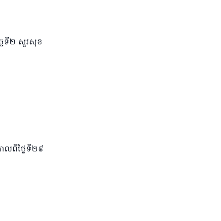
ច្ចទី២ សួរសុខ
ច កាលពីថ្ងៃទី២៩