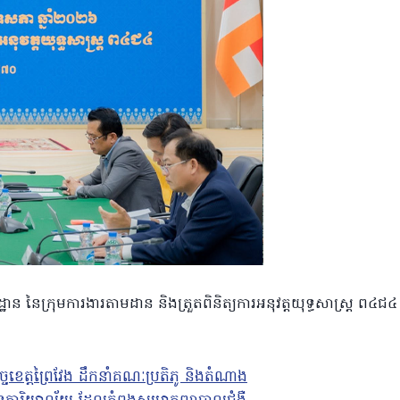
្ឋាន នៃក្រុមការងារតាមដាន និងត្រួតពិនិត្យការអនុវត្តយុទ្ធសាស្រ្ត ព៤ជ៤