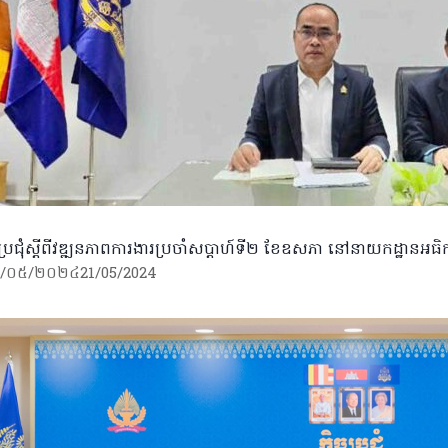
្ចប្រជុំស្តីពីវឌ្ឍនភាពការងារប្រចាំសប្ដាហ៍ទី២ ខែឧសភា​ នៅនាយកដ្ឋានអធិក
/០៥/២០២៤
21/05/2024