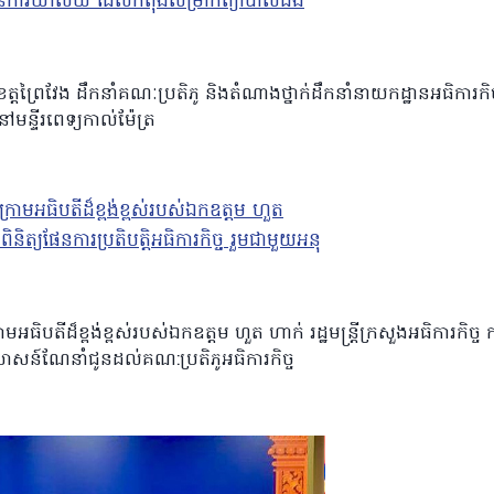
ត្តព្រៃវែង ដឹកនាំគណៈប្រតិភូ និងតំណាងថ្នាក់ដឹកនាំនាយកដ្ឋានអធិការកិ
ន្ទីរពេទ្យកាល់ម៉ែត្រ
 ក្រោមអធិបតីដ៏ខ្ពង់ខ្ពស់របស់ឯកឧត្តម ហួត ហាក់ រដ្ឋមន្ដ្រីក្រសួងអធិការកិច្
នុសាសន៍ណែនាំជូនដល់គណ:ប្រតិភូអធិការកិច្ច