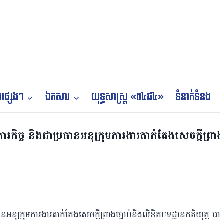
ផ្សេងៗ
ឯកសារ
យុទ្ធសាស្ត្រ «ព៤ជ៤»
ទំនាក់ទំនង
កិច្ច និងជាប្រធានអនុក្រុមការងារតាក់តែងសេចក្តីព្រាង
នអនុក្រុមការងារតាក់តែងសេចក្តីព្រាងច្បាប់និងលិខិតបទដ្ឋានគតិយុត្ត
ប