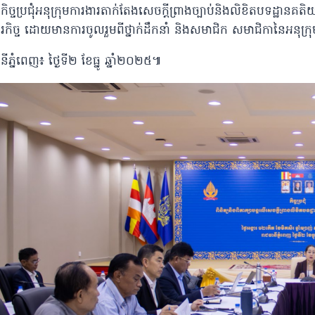
ំកិច្ចប្រជុំអនុក្រុមការងារតាក់តែងសេចក្តីព្រាងច្បាប់និងលិខិតបទដ្ឋានគតិយ
រកិច្ច ដោយមានការចូលរួមពីថ្នាក់ដឹកនាំ និងសមាជិក សមាជិកានៃអនុក្រុ
នីភ្នំពេញ៖ ថ្ងៃទី២ ខែធ្នូ ឆ្នាំ២០២៥៕