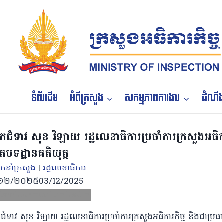
Skip
to
content
ទំព័រដើម
អំពីក្រសួង
សកម្មភាពការងារ
ដំណឹង
ំទាវ សុខ វិឡាយ រដ្ឋលេខាធិការប្រចាំការក្រសួងអធិការ
តបទដ្ឋានគតិយុត្ត
ដឹកនាំក្រសួង
|
រដ្ឋលេខាធិការ
១២/២០២៥
03/12/2025
ebook
X
Email
LinkedIn
ទាវ សុខ វិឡាយ រដ្ឋលេខាធិការប្រចាំការក្រសួងអធិការកិច្ច និងជាប្រធា