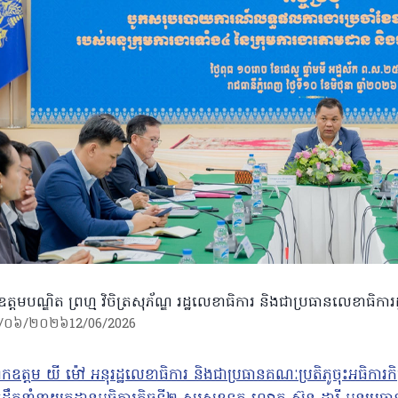
ត្តមបណ្ឌិត ព្រហ្ម វិចិត្រសុភ័ណ្ឌ រដ្ឋលេខាធិការ និងជាប្រធានលេខាធិការដ
/០៦/២០២៦
12/06/2026