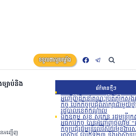
ទទួលពាក្យបណ្តឹង
ច្បាប់និង
ព័ត៌មានថ្មីៗ
ឯកឧត្តម ហេង លឹមទ្រី រដ្ឋលេខាធ
អញ្ជើញដឹកនាំគណៈប្រតិភូក្រសួង
កិច្ច បើកកិច្ចប្រជុំពិភាក្សាជាមួយថ្ន
រដ្ឋបាលខេត្តកណ្តាល
ឯកឧត្តម សុខ សូកេន រដ្ឋមន្រ្តីក្
អធិការកិច្ច បានអញ្ជើញចូលរួម “
កិច្ចប្រជុំរដ្ឋមន្ត្រីលើវិស័យមុខង
ានអញ្ជើញ
អាស៊ាន លើកទី២៣ និងអាស៊ានប