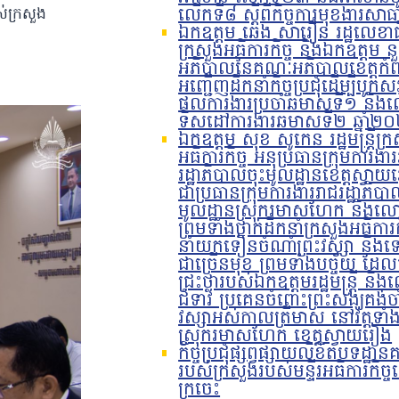
លើកទី៨ ស្តីពីកិច្ចការមុខងារស
បស់ក្រសួង
ឯកឧត្តម ឆេង សារឿន រដ្ឋលេខាធ
ក្រសួងអធិការកិច្ច និងឯកឧត្តម នួន
អភិបាលនៃគណៈអភិបាលខេត្តកំព
អញ្ជើញដឹកនាំកិច្ចប្រជុំដើម្បីបូកស
ផលការងារប្រចាំឆមាសទី១ និង
ទិសដៅការងារឆមាសទី២ ឆ្នាំ២
ឯកឧត្តម សុខ សូកេន រដ្ឋមន្រ្តីក្
អធិការកិច្ច អនុប្រធានក្រុមការងា
រដ្ឋាភិបាលចុះមូលដ្ឋានខេត្តស្វា
ជាប្រធានក្រុមការងាររាជរដ្ឋាភិបា
មូលដ្ឋានស្រុករមាសហែក និងលោ
ព្រមទាំងថ្នាក់ដឹកនាំក្រសួងអធិការ
នាំយកទៀនចំណាំព្រះវស្សា និងទ
ជាច្រើនមុខ ព្រមទាំងបច្ច័យ ដែល
ជ្រះថ្លារបស់ឯកឧត្តមរដ្ឋមន្រ្តី ន
ជំទាវ ប្រគេនចំពោះព្រះសង្ឃគង់ចា
វស្សាអស់កាលត្រីមាស នៅវត្តទាំង
ស្រុករមាសហែក ខេត្តស្វាយរៀង
កិច្ចប្រជុំផ្សព្វផ្សាយលិខិតបទដ្ឋានគ
របស់ក្រសួងរបស់មន្ទីរអធិការកិច្ចខ
ក្រចេះ