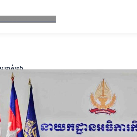
ebook
X
Email
LinkedIn
បទទាក់ទង