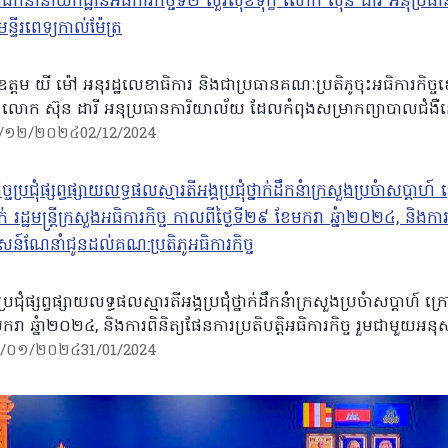
ត្តម យី ម៉ៅ អនុរដ្ឋលេខាធិការ និងជាប្រធានគណៈប្រតិភូចុះអធិការកិច្ចខេ
្ខ លោក ស៊ុន ដារី អនុប្រធានការិយាល័យ ដែលកំពុងសម្រាកព្យាបាលជំងឺនៅម
/១២/២០២៤
02/12/2024
ចប្រជុំផ្សព្វផ្សាយលទ្ធផលស្មារតីអង្គប្រជុំថ្នាក់ដឹកនំាក្រសួងប្រចំាសប្ដាហ៍
ករា ឆ្នំា២០២៤, និងការពិនិត្យផែនការប្រតិបត្តិអធិការកិច្ច រួមជាមួយអ
/០១/២០២៤
31/01/2024