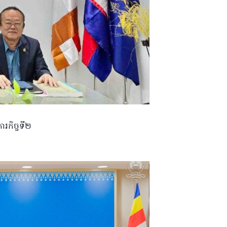
ារកិច្ចទី២