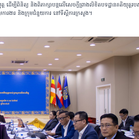
ុត្ត ដេីម្បីពិនិត្យ និងពិភាក្សាបន្តលើសេចក្តីព្រាងលិខិតបទដ្ឋានគតិយុត្តរ
មការងារ និងក្រុមជំនួយការ នៅទីស្ដីការក្រសួង។